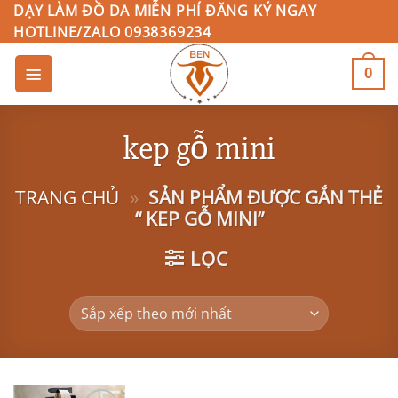
Bỏ
DẠY LÀM ĐỒ DA MIỄN PHÍ ĐĂNG KÝ NGAY
HOTLINE/ZALO 0938369234
qua
nội
0
dung
kep gỗ mini
TRANG CHỦ
»
SẢN PHẨM ĐƯỢC GẮN THẺ
“ KEP GỖ MINI”
LỌC