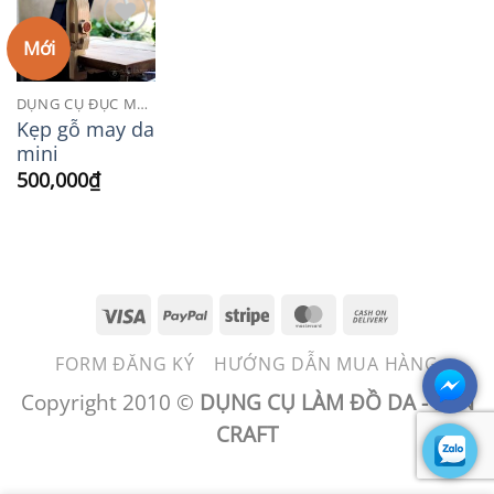
Mới
Add to
Wishlist
DỤNG CỤ ĐỤC MAY DA
Kẹp gỗ may da
mini
500,000
₫
Visa
PayPal
Stripe
MasterCard
Cash
On
FORM ĐĂNG KÝ
HƯỚNG DẪN MUA HÀNG
Delivery
Copyright 2010 ©
DỤNG CỤ LÀM ĐỒ DA - BEN
CRAFT