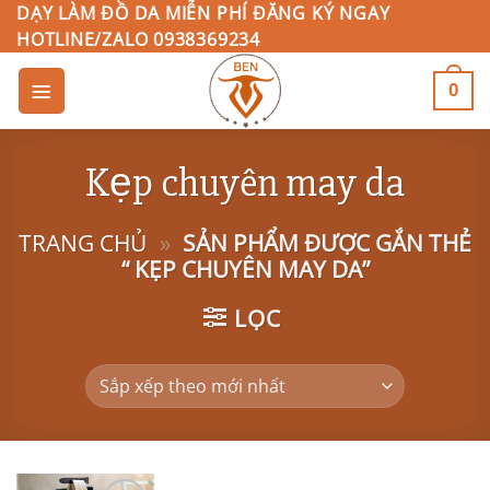
Bỏ
DẠY LÀM ĐỒ DA MIỄN PHÍ ĐĂNG KÝ NGAY
HOTLINE/ZALO 0938369234
qua
nội
0
dung
Kẹp chuyên may da
TRANG CHỦ
»
SẢN PHẨM ĐƯỢC GẮN THẺ
“ KẸP CHUYÊN MAY DA”
LỌC