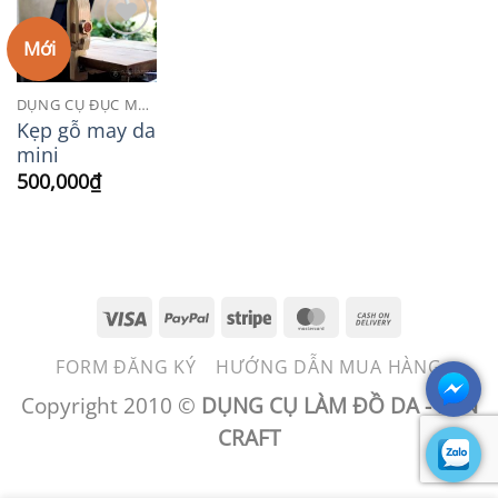
Mới
Add to
Wishlist
DỤNG CỤ ĐỤC MAY DA
Kẹp gỗ may da
mini
500,000
₫
Visa
PayPal
Stripe
MasterCard
Cash
On
FORM ĐĂNG KÝ
HƯỚNG DẪN MUA HÀNG
Delivery
Copyright 2010 ©
DỤNG CỤ LÀM ĐỒ DA - BEN
CRAFT