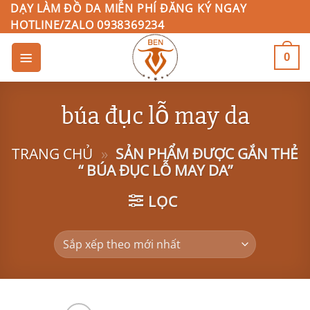
Bỏ
DẠY LÀM ĐỒ DA MIỄN PHÍ ĐĂNG KÝ NGAY
HOTLINE/ZALO 0938369234
qua
nội
0
dung
búa đục lỗ may da
TRANG CHỦ
»
SẢN PHẨM ĐƯỢC GẮN THẺ
“ BÚA ĐỤC LỖ MAY DA”
LỌC