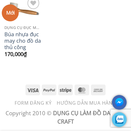
Mới
Add to
Wishlist
DỤNG CỤ ĐỤC MAY DA
Búa nhựa đục
may cho đồ da
thủ công
170,000
₫
Visa
PayPal
Stripe
MasterCard
Cash
On
FORM ĐĂNG KÝ
HƯỚNG DẪN MUA HÀNG
Delivery
Copyright 2010 ©
DỤNG CỤ LÀM ĐỒ DA - BEN
CRAFT