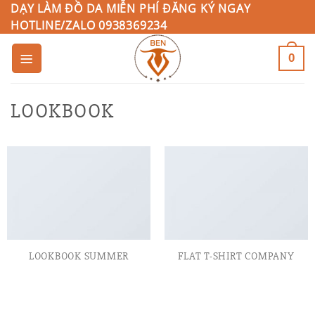
Bỏ
DẠY LÀM ĐỒ DA MIỄN PHÍ ĐĂNG KÝ NGAY
HOTLINE/ZALO 0938369234
qua
nội
0
dung
LOOKBOOK
LOOKBOOK SUMMER
FLAT T-SHIRT COMPANY