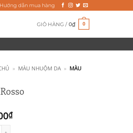
Hướng dẫn mua hàng
0
GIỎ HÀNG /
0
₫
CHỦ
»
MÀU NHUỘM DA
»
MÀU
Rosso
00
₫
so số lượng