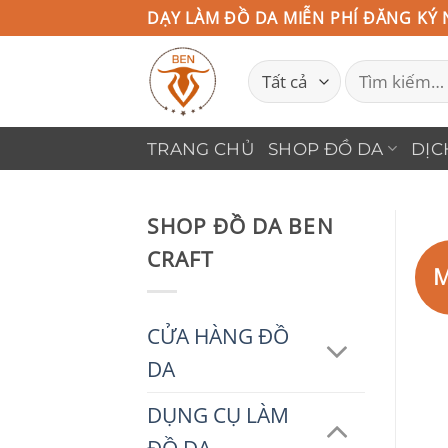
Bỏ
DẠY LÀM ĐỒ DA MIỄN PHÍ ĐĂNG KÝ 
qua
Tìm
nội
kiếm:
dung
TRANG CHỦ
SHOP ĐỒ DA
DỊC
SHOP ĐỒ DA BEN
CRAFT
M
CỬA HÀNG ĐỒ
DA
DỤNG CỤ LÀM
ĐỒ DA