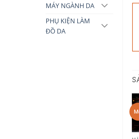
MÁY NGÀNH DA
PHỤ KIỆN LÀM
ĐỒ DA
S
Mới
Mới
M
Add to
Add to
Wishlist
Wishlist