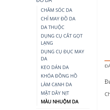
CHĂM SÓC DA
CHỈ MAY ĐỒ DA
DA THUỘC
DỤNG CỤ CẮT GỌT
LẠNG
DỤNG CỤ ĐỤC MAY
DA
ĐÁ
KEO DÁN DA
KHÓA ĐỒNG HỒ
Đ
LÀM CẠNH DA
MẶT DÂY NỊT
Ch
MÀU NHUỘM DA