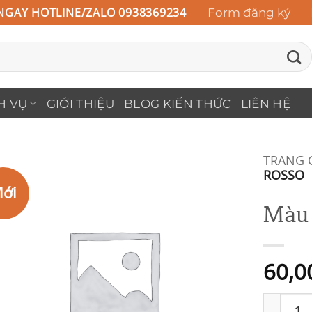
NGAY HOTLINE/ZALO 0938369234
Form đăng ký
H VỤ
GIỚI THIỆU
BLOG KIẾN THỨC
LIÊN HỆ
TRANG 
ROSSO
ới
Add to
Màu 
Wishlist
60,0
Màu Ros