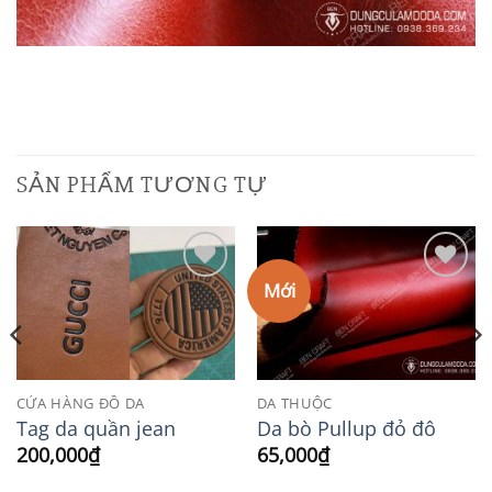
SẢN PHẨM TƯƠNG TỰ
Mới
Add to
Add to
Wishlist
Wishlist
CỬA HÀNG ĐỒ DA
DA THUỘC
Tag da quần jean
Da bò Pullup đỏ đô
200,000
₫
65,000
₫