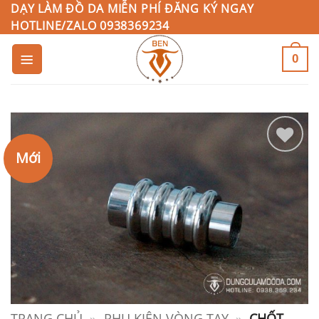
Bỏ
DẠY LÀM ĐỒ DA MIỄN PHÍ ĐĂNG KÝ NGAY
HOTLINE/ZALO 0938369234
qua
nội
0
dung
Mới
Add to
Wishlist
TRANG CHỦ
»
PHỤ KIỆN VÒNG TAY
»
CHỐT